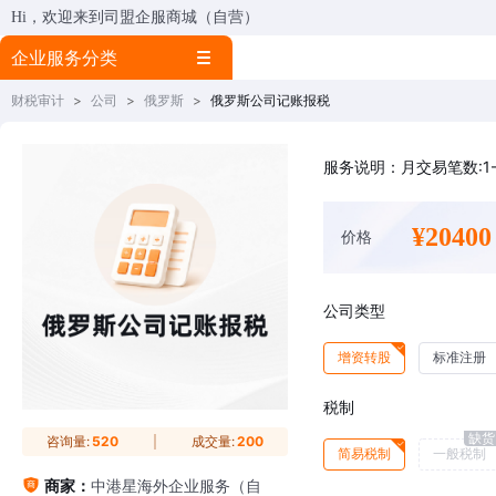
Hi，欢迎来到司盟企服商城（自营）
企业服务分类
财税审计
>
公司
>
俄罗斯
>
俄罗斯公司记账报税
服务说明：月交易笔数:1
¥20400
价格
公司类型
增资转股
标准注册
税制
缺货
咨询量:
520
成交量:
200
简易税制
一般税制
商家：
中港星海外企业服务（自