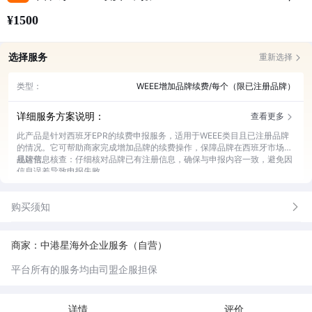
¥1500
选择服务
重新选择
类型：
WEEE增加品牌续费/每个（限已注册品牌）
详细服务方案说明：
查看更多
此产品是针对西班牙EPR的续费申报服务，适用于WEEE类目且已注册品牌
的情况。它可帮助商家完成增加品牌的续费操作，保障品牌在西班牙市场合
规运营。
品牌信息核查：仔细核对品牌已有注册信息，确保与申报内容一致，避免因
信息误差导致申报失败。
续费申报办理：依据西班牙相关法规和要求，为客户高效办理EPR续费申报
手续，节省客户时间与精力。
购买须知
进度实时反馈：在申报过程中，及时向客户反馈各个环节的办理进度，让客
户随时掌握情况。
合规指导建议：提供西班牙EPR合规方面的专业建议，助力客户更好地适应
市场法规要求。
商家：中港星海外企业服务（自营）
平台所有的服务均由司盟企服担保
详情
评价