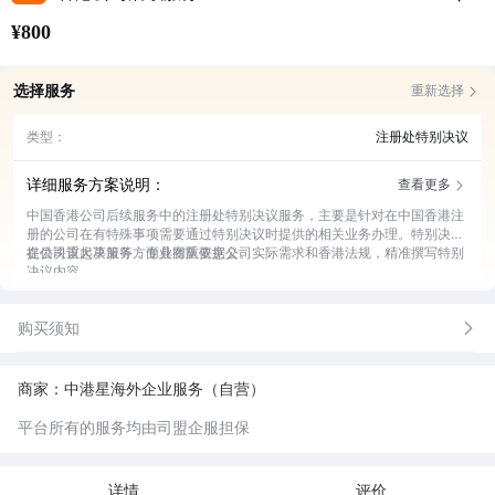
¥800
选择服务
重新选择
类型：
注册处特别决议
详细服务方案说明：
查看更多
中国香港公司后续服务中的注册处特别决议服务，主要是针对在中国香港注
册的公司在有特殊事项需要通过特别决议时提供的相关业务办理。特别决议
在公司重大决策等方面具有重要意义。
提供决议起草服务，专业团队依据公司实际需求和香港法规，精准撰写特别
决议内容。
开展合规审查工作，严格检查决议内容是否符合香港公司注册处规定，避免
潜在风险。
购买须知
负责提交申报事宜，高效将特别决议提交至香港公司注册处，跟进审批进
度。
给予全程咨询支持，随时为公司解答特别决议相关的疑问，提供专业建议。
商家：中港星海外企业服务（自营）
平台所有的服务均由司盟企服担保
详情
评价