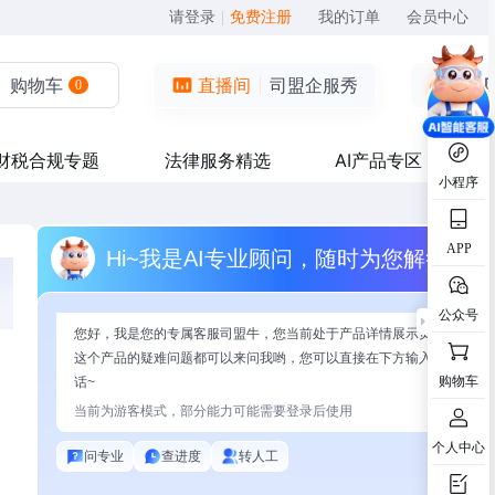
请登录
|
免费注册
我的订单
会员中心
购物车
直播间
司盟企服秀
0
财税合规专题
法律服务精选
AI产品专区
小程序
APP
Hi~我是AI专业顾问，随时为您解答
公众号
您好，我是您的专属客服司盟牛，您当前处于产品详情展示页面，有关
这个产品的疑难问题都可以来问我哟，您可以直接在下方输入问题开始
购物车
话~
当前为游客模式，部分能力可能需要登录后使用
个人中心
问专业
查进度
转人工