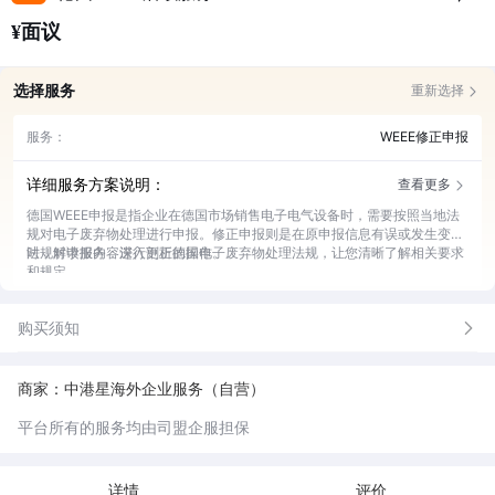
¥面议
选择服务
重新选择
服务：
WEEE修正申报
详细服务方案说明：
查看更多
德国WEEE申报是指企业在德国市场销售电子电气设备时，需要按照当地法
规对电子废弃物处理进行申报。修正申报则是在原申报信息有误或发生变化
时，对申报内容进行更正的操作。
法规解读服务：深入剖析德国电子废弃物处理法规，让您清晰了解相关要求
和规定。
数据审核服务：仔细审核申报所需的数据，确保其准确性和完整性。
修正方案制定：根据您的具体情况，量身定制修正申报的详细方案。
购买须知
申报流程办理：全程协助您完成修正申报流程，节省您的时间和精力。
后续跟进服务：申报完成后持续跟进，及时反馈处理进度和结果。
商家：中港星海外企业服务（自营）
平台所有的服务均由司盟企服担保
详情
评价