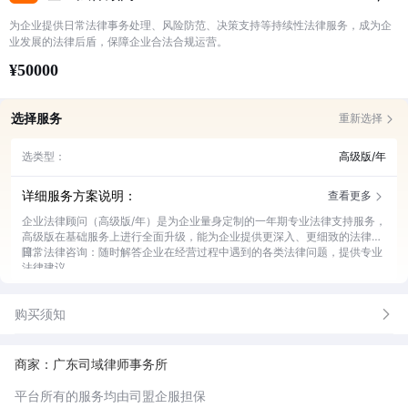
为企业提供日常法律事务处理、风险防范、决策支持等持续性法律服务，成为企
业发展的法律后盾，保障企业合法合规运营。
¥50000
选择服务
重新选择
选类型：
高级版/年
详细服务方案说明：
查看更多
企业法律顾问（高级版/年）是为企业量身定制的一年期专业法律支持服务，
高级版在基础服务上进行全面升级，能为企业提供更深入、更细致的法律保
障。
日常法律咨询：随时解答企业在经营过程中遇到的各类法律问题，提供专业
法律建议。
合同审查修改：对企业各类合同进行严格审查，修改完善合同条款，降低法
律风险。
购买须知
法律培训指导：为企业员工开展法律知识培训，提升员工法律意识和风险防
范能力。
重大决策法律评估：针对企业重大经营决策，进行法律层面评估，确保决策
合法合规。
商家：广东司域律师事务所
纠纷处理协助：当企业面临法律纠纷时，协助制定应对策略，提供全程法律
支持。
平台所有的服务均由司盟企服担保
合规管理建设：帮助企业建立健全法律合规管理制度，保障企业运营合法有