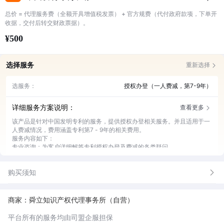
总价 = 代理服务费（全额开具增值税发票） + 官方规费（代付政府款项，下单开
收据，交付后转交财政票据）。
¥500
选择服务
重新选择
选服务：
授权办登（一人费减，第7-9年）
详细服务方案说明：
查看更多
该产品是针对中国发明专利的服务，提供授权办登相关服务。并且适用于一
人费减情况，费用涵盖专利第7 - 9年的相关费用。
服务内容如下：
专业咨询：为客户详细解答专利授权办登及费减的各类疑问。
流程办理：全程协助客户完成专利授权办登的各项手续。
费减申请：帮助符合条件的客户办理一人费减申请。
购买须知
后续维护：负责专利第7 - 9年的费用缴纳等维护工作。
商家：舜立知识产权代理事务所（自营）
平台所有的服务均由司盟企服担保