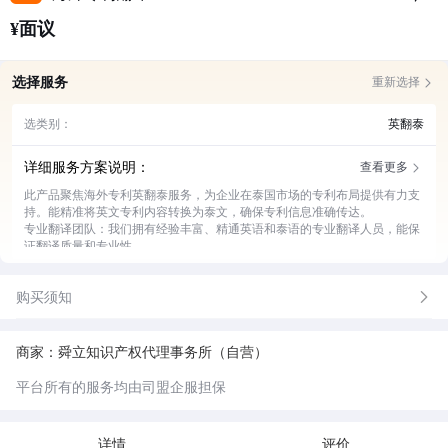
¥面议
选择服务
重新选择
选类别：
英翻泰
详细服务方案说明：
查看更多
此产品聚焦海外专利英翻泰服务，为企业在泰国市场的专利布局提供有力支
持。能精准将英文专利内容转换为泰文，确保专利信息准确传达。
专业翻译团队：我们拥有经验丰富、精通英语和泰语的专业翻译人员，能保
证翻译质量和专业性。
严格质量把控：设置多道审核流程，对翻译内容进行反复校对和审核，确保
无差错。
购买须知
保密服务：与客户签订严格保密协议，保障专利信息的安全性和隐私性。
快速交付：高效安排翻译工作，在规定时间内及时交付翻译成果，不耽误客
户进度。
售后支持：翻译交付后，为客户提供持续的售后咨询和修改服务，直至客户
商家：舜立知识产权代理事务所（自营）
满意。
平台所有的服务均由司盟企服担保
详情
评价