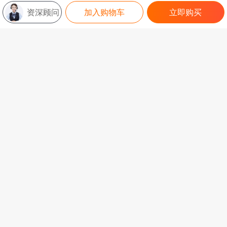
资深顾问
加入购物车
立即购买
用户评价
评价（30)
查看更多
****
2025-10-04 03:07:23
合作愉快，翻译精准。
购买商品：海外专利翻译（中翻英）
****
2025-09-20 10:44:52
帮我们处理了格式排版。