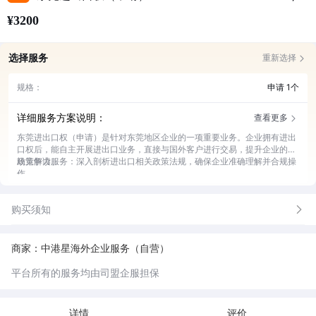
¥3200
选择服务
重新选择
规格：
申请 1个
详细服务方案说明：
查看更多
东莞进出口权（申请）是针对东莞地区企业的一项重要业务。企业拥有进出
口权后，能自主开展进出口业务，直接与国外客户进行交易，提升企业的市
场竞争力。
政策解读服务：深入剖析进出口相关政策法规，确保企业准确理解并合规操
作。
材料准备协助：指导企业准备申请所需的各类材料，提高申请效率。
申请流程代办：全程代办进出口权申请流程，节省企业时间与精力。
购买须知
后续咨询服务：为企业提供申请后的相关咨询，解答企业疑问。
商家：中港星海外企业服务（自营）
平台所有的服务均由司盟企服担保
详情
评价