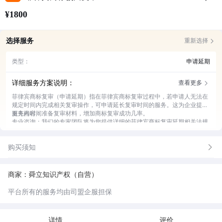
¥1800
选择服务
重新选择
类型：
申请延期
详细服务方案说明：
查看更多
菲律宾商标复审（申请延期）指在菲律宾商标复审过程中，若申请人无法在
规定时间内完成相关复审操作，可申请延长复审时间的服务。这为企业提供
更充裕时间准备复审材料，增加商标复审成功几率。
服务内容：
专业咨询：我们的专家团队将为您提供详细的菲律宾商标复审延期相关法规
及流程咨询，解答您的疑问。
材料准备：协助您收集、整理并审核申请延期所需的各类材料，确保材料完
购买须知
整准确。
申请提交：代表您向菲律宾相关机构提交商标复审延期申请，跟进申请进
度。
情况反馈：及时将申请过程中的进展和结果反馈给您，让您随时了解动态。
商家：舜立知识产权（自营）
应对策略：若申请过程中遇到问题，为您制定有效的应对策略，保障申请顺
利进行。
平台所有的服务均由司盟企服担保
详情
评价