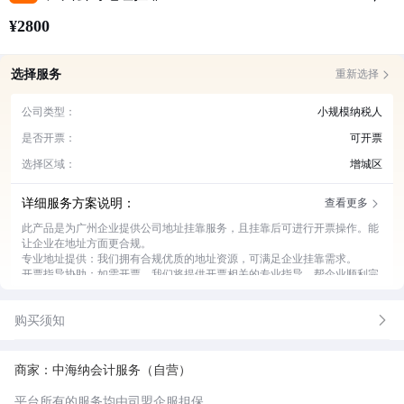
¥2800
选择服务
重新选择
公司类型：
小规模纳税人
是否开票：
可开票
选择区域：
增城区
详细服务方案说明：
查看更多
此产品是为广州企业提供公司地址挂靠服务，且挂靠后可进行开票操作。能
让企业在地址方面更合规。
专业地址提供：我们拥有合规优质的地址资源，可满足企业挂靠需求。
开票指导协助：如需开票，我们将提供开票相关的专业指导，帮企业顺利完
成开票流程。
工商事务对接：协助企业与工商部门对接，处理相关事务。
购买须知
地址维护管理：持续对挂靠地址进行维护管理，确保地址稳定可用。
商家：中海纳会计服务（自营）
平台所有的服务均由司盟企服担保