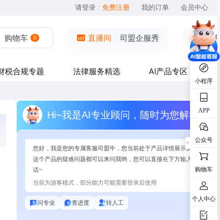
请登录
|
免费注册
我的订单
会员中心
购物车
直播间
司盟企服秀
0
财税合规专题
法律服务精选
AI产品专区
小程序
APP
Hi~我是AI专业顾问，随时为您解答
公众号
您好，我是您的专属客服司盟牛，您当前处于产品详情展示页面，有关
这个产品的疑难问题都可以来问我哟，您可以直接在下方输入问题开始
购物车
话~
当前为游客模式，部分能力可能需要登录后使用
个人中心
问专业
查进度
转人工