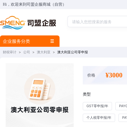
Hi，欢迎来到司盟企服商城（自营）
企业服务分类
财税审计
>
公司
>
澳大利亚
>
澳大利亚公司零申报
¥3000
价格
类型
GST零申报/年
PAY
个人税零申报/年
P