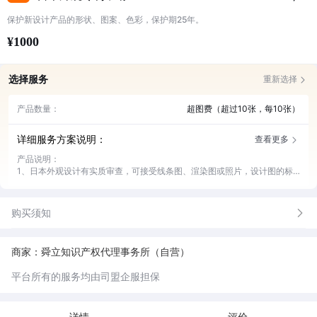
保护新设计产品的形状、图案、色彩，保护期25年。
¥1000
选择服务
重新选择
产品数量：
超图费（超过10张，每10张）
详细服务方案说明：
查看更多
产品说明：
1、日本外观设计有实质审查，可接受线条图、渲染图或照片，设计图的标
准可参考中国外观设计图；
2、日本外观无套件、组件或相似设计，例如锅盖和锅底可以按2件独立的外
观递交；
购买须知
3、正常审查需6-8个月，加速审查2.5-3.5个月可获授权，加速审查有条件
基础，详情请咨询客服。
商家：舜立知识产权代理事务所（自营）
平台所有的服务均由司盟企服担保
详情
评价