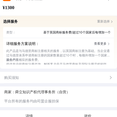
¥1300
选择服务
重新选择
类型：
基于英国商标服务费/超过10个国家后每增加一个
详细服务方案说明：
查看更多
此产品是与马德里商标注册相关的服务，以英国商标注册为基础。当企业通
过马德里体系申请商标注册的国家数量超过10个时，每额外增加一个国家，
就会产生相应的服务费。
服务内容：
提供专业的商标注册咨询，解答客户关于马德里商标及国际注册流程的疑
问。
协助客户准备所需的各类文件，确保文件的准确性与完整性。
购买须知
跟进商标注册进度，及时向客户反馈各个阶段的情况。
处理注册过程中的突发问题，提供有效的解决方案。
注册成功后，提供后续的商标维护建议和服务。
商家：舜立知识产权代理事务所（自营）
平台所有的服务均由司盟企服担保
详情
评价