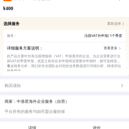
¥400
选择服务
重新选择
服务：
法国VAT补申报/ 1个季度
详细服务方案说明：
查看更多
此产品主要针对有法国增值税（VAT）申报需求的企业。当企业需要进行法
国VAT的季度申报，或是之前存在未申报情况需要补申报时，都可选择该服
务。
专业税务分析：我们的专业团队会对您的业务数据进行详细分析，精准评估
税务情况。
申报流程办理：全程为您办理申报手续，确保申报流程顺利、合规。
数据审核校对：仔细审核和校对申报数据，避免因数据错误带来的风险。
购买须知
政策咨询解答：及时为您解答法国VAT相关政策问题，让您了解最新政策动
态。
补申报处理：若存在未申报情况，高效为您完成补申报工作。
商家：中港星海外企业服务（自营）
平台所有的服务均由司盟企服担保
详情
评价