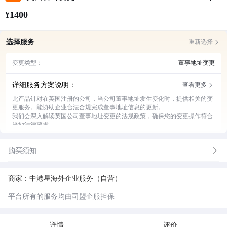
¥1400
选择服务
重新选择
变更类型：
董事地址变更
详细服务方案说明：
查看更多
此产品针对在英国注册的公司，当公司董事地址发生变化时，提供相关的变
更服务。能协助企业合法合规完成董事地址信息的更新。
我们会深入解读英国公司董事地址变更的法规政策，确保您的变更操作符合
当地法律要求。
专业团队将为您准备变更所需的全部文件，保证文件准确无误、完整有效。
全程协助您提交变更申请，与英国相关机构进行沟通协调，跟进申请进度。
购买须知
变更完成后，为您提供详细的变更证明文件，让您清晰掌握变更结果。
商家：中港星海外企业服务（自营）
平台所有的服务均由司盟企服担保
详情
评价