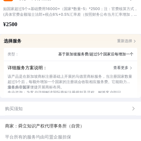
如国家超过5个=基础费用16000+（国家*数量-5）*2500；注：官费核算方式，
(具体官费金额瑞士法郎+税点6%+0.5%汇率差（按照财务公布当月汇率增加，如
官费有差异，需要根据官方下发的实际官费进行补缴）
¥2500
选择服务
重新选择
类型：
基于新加坡服务费/超过5个国家后每增加一个
详细服务方案说明：
查看更多
该产品是在新加坡商标注册基础上开展的马德里商标服务，当注册国家数量
超过5个后，每额外增加一个国家的注册就会收取相应服务费。它能助力企
业在多个国家便捷开展商标布局。
服务内容如下：
专业咨询：为客户详细解读国际商标注册规则及流程，解答客户疑问。
材料准备：协助客户收集、整理并审核注册所需的各类文件资料。
申请提交：准确无误地向相关机构提交商标注册申请，跟进进度。
购买须知
沟通协调：与官方机构保持有效沟通，及时解决注册过程中的问题。
后续维护：提供商标注册后的续展、变更等维护服务。
商家：舜立知识产权代理事务所（自营）
平台所有的服务均由司盟企服担保