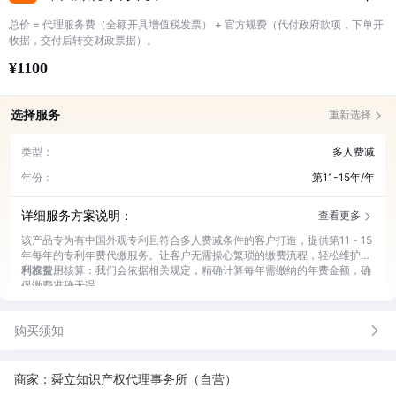
总价 = 代理服务费（全额开具增值税发票） + 官方规费（代付政府款项，下单开
收据，交付后转交财政票据）。
¥1100
选择服务
重新选择
类型：
多人费减
年份：
第11-15年/年
详细服务方案说明：
查看更多
该产品专为有中国外观专利且符合多人费减条件的客户打造，提供第11 - 15
年每年的专利年费代缴服务。让客户无需操心繁琐的缴费流程，轻松维护专
利权益。
精准费用核算：我们会依据相关规定，精确计算每年需缴纳的年费金额，确
保缴费准确无误。
及时提醒通知：在缴费时间临近时，我们会通过多种方式及时提醒客户，避
免因疏忽导致逾期。
购买须知
高效代缴操作：由专业人员负责办理年费代缴事宜，快速完成缴费流程，节
省客户时间。
全程进度反馈：缴费过程中，会实时向客户反馈办理进度，让客户随时掌握
情况。
商家：舜立知识产权代理事务所（自营）
专业咨询解答：为客户提供专利年费相关的专业咨询服务，解答各类疑问。