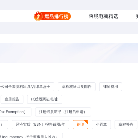
跨境电商精选
册公司全套资料出具/含印章盒子
章程核证回复邮件
律师费用
查册报告
纸质股票证书/张
Tax Exemption）
注册纸质证书（注册后申请）
请）
经济实质（ESN）报告截图/年
钢印
小圆章
章程补办
 of Incumbency（5位董事股东以内）