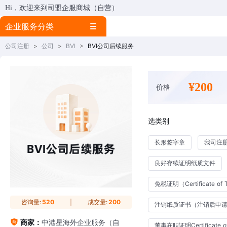
Hi，欢迎来到司盟企服商城（自营）
企业服务分类
公司注册
>
公司
>
BVI
>
BVI公司后续服务
¥200
价格
选类别
长形签字章
我司注
良好存续证明纸质文件
免税证明（Certificate of 
咨询量:
520
成交量:
200
注销纸质证书（注销后申
商家：
中港星海外企业服务（自
董事在职证明Certificate