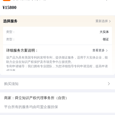
¥15800
选择服务
重新选择
类型：
大实体
类型：
领证
详细服务方案说明：
查看更多
该产品为具有美国专利的发明专利，提供领证服务，适用于大实体企业，能
助力企业在知识产权保护及市场竞争中占据优势。
专利申请辅导：我们拥有专业团队，为您详细指导专利申请流程，提高申请
成功率。
材料准备协助：帮您精准准备各类申请材料，确保材料完整、规范。
审核跟进反馈：实时跟进专利审核进度，及时向您反馈审核情况。
购买须知
领证服务代办：全程代办领证事宜，让您省心省力拿到相关证书。
后续维护支持：为专利后续的维护提供专业建议和支持服务。
商家：舜立知识产权代理事务所（自营）
平台所有的服务均由司盟企服担保