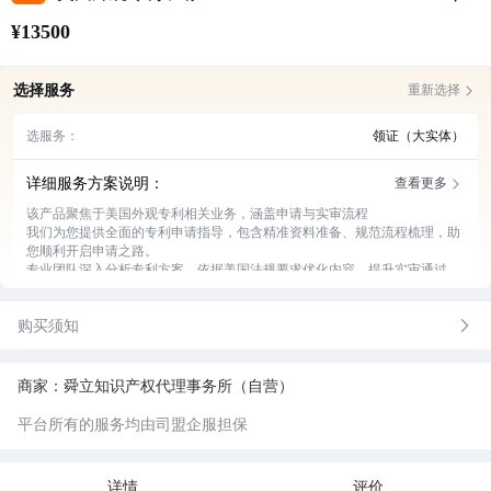
¥13500
选择服务
重新选择
选服务：
领证（大实体）
详细服务方案说明：
查看更多
该产品聚焦于美国外观专利相关业务，涵盖申请与实审流程
我们为您提供全面的专利申请指导，包含精准资料准备、规范流程梳理，助
您顺利开启申请之路。
专业团队深入分析专利方案，依据美国法规要求优化内容，提升实审通过
率。
全程跟进申请进度，及时反馈情况，为您解决各类突发问题，让您省心无
购买须知
忧。
针对小实体企业，我们详细解读优惠政策，协助您充分享受政策福利，节省
费用支出。
商家：舜立知识产权代理事务所（自营）
平台所有的服务均由司盟企服担保
详情
评价