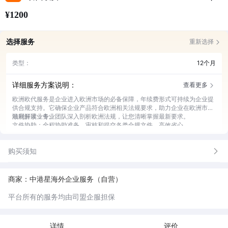
¥1200
选择服务
重新选择
类型：
12个月
详细服务方案说明：
查看更多
欧洲欧代服务是企业进入欧洲市场的必备保障，年续费形式可持续为企业提
供合规支持。它确保企业产品符合欧洲相关法规要求，助力企业在欧洲市场
顺利开展业务。
法规解读：专业团队深入剖析欧洲法规，让您清晰掌握最新要求。
文件协助：全程协助准备、审核和提交各类合规文件，高效省心。
咨询服务：随时为您解答关于欧洲市场合规的疑问，提供专业建议。
更新提醒：及时告知法规更新及续期时间，避免因疏忽产生风险。
购买须知
应急支持：遇到合规问题，迅速响应并提供解决方案，保障业务正常。
商家：中港星海外企业服务（自营）
平台所有的服务均由司盟企服担保
详情
评价