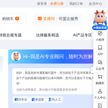
请登录
|
免费注册
我的订单
会员中心
购物车
直播间
司盟企服秀
0
财税合规专题
法律服务精选
AI产品专区
小程序
APP
Hi~我是AI专业顾问，随时为您解答
公众号
您好，我是您的专属客服司盟牛，您当前处于产品详情展示页面，有关
这个产品的疑难问题都可以来问我哟，您可以直接在下方输入问题开始
购物车
话~
当前为游客模式，部分能力可能需要登录后使用
个人中心
问专业
查进度
转人工