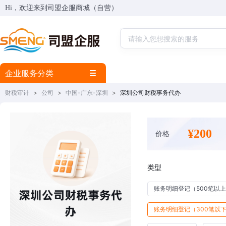
Hi，欢迎来到司盟企服商城（自营）
企业服务分类
财税审计
>
公司
>
中国-广东-深圳
>
深圳公司财税事务代办
¥200
价格
类型
账务明细登记（500笔以上
账务明细登记（300笔以下