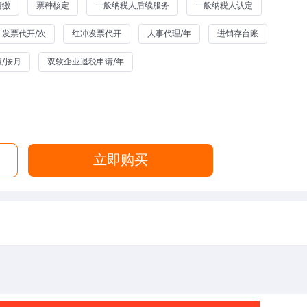
清缴
票种核定
一般纳税人后续服务
一般纳税人认定
发票代开/次
红冲发票代开
人事代理/年
进销存台账
/按月
双软企业退税申请/年
立即购买