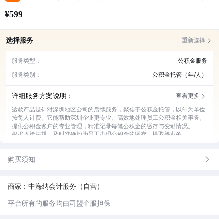
¥599
选择服务
重新选择
服务类型：
公积金服务
服务类别：
公积金托管（年/人）
详细服务方案说明：
查看更多
这款产品是针对深圳地区公司的后续服务，聚焦于公积金托管，以年为单位
按每人计费。它能帮助深圳企业更专业、高效地处理员工公积金相关事务。
提供公积金账户的专业管理，精准记录每笔公积金的缴存与变动情况。
根据政策法规，及时准确地为员工办理公积金的缴存、提取等业务。
实时关注公积金政策变化，为企业提供最新政策解读和应对建议。
定期为企业提供公积金业务的统计报表，助力企业做好财务管理。
购买须知
为企业和员工提供公积金业务的咨询服务，解答各类疑问。
商家：中海纳会计服务（自营）
平台所有的服务均由司盟企服担保