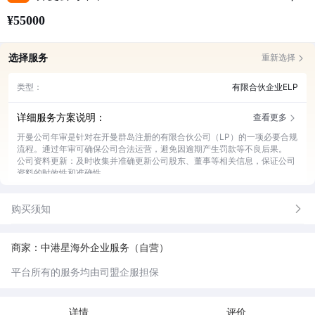
¥55000
选择服务
重新选择
类型：
有限合伙企业ELP
详细服务方案说明：
查看更多
开曼公司年审是针对在开曼群岛注册的有限合伙公司（LP）的一项必要合规
流程。通过年审可确保公司合法运营，避免因逾期产生罚款等不良后果。
公司资料更新：及时收集并准确更新公司股东、董事等相关信息，保证公司
资料的时效性和准确性。
政府费用代缴：按时向开曼政府缴纳年审所需的各项费用，确保公司合规状
态。
购买须知
合规文件整理：协助整理并准备符合开曼法律要求的年审合规文件，减轻企
业负担。
税务申报指导：提供专业的税务申报指导，确保公司税务申报准确无误。
后续咨询服务：为企业提供年审后的相关咨询服务，解答企业运营中的疑
商家：中港星海外企业服务（自营）
问。
平台所有的服务均由司盟企服担保
详情
评价