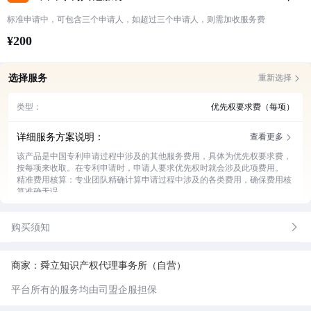
标准申请中，可包含三个申请人，如超过三个申请人，则需加收服务费
¥200
选择服务
重新选择
类型：
优先权要求费（每项）
详细服务方案说明：
查看更多
该产品是中国专利申请过程中涉及的其他服务费用，具体为优先权要求费，
按每项来收取。在专利申请时，申请人要求优先权时就会涉及此项费用。
精准费用核算：专业团队精确计算申请过程中涉及的各类费用，确保费用核
算准确无误。
申请流程指导：为客户详细讲解专利申请中要求优先权的具体流程，助其顺
利完成操作。
购买须知
文件准备协助：帮助客户准备要求优先权所需的各类文件，提高申请效率。
进度实时跟进：随时跟进专利申请进度，及时向客户反馈相关情况。
问题专业解答：针对客户在申请过程中遇到的问题，提供专业的解决方案。
商家：舜立知识产权代理事务所（自营）
平台所有的服务均由司盟企服担保