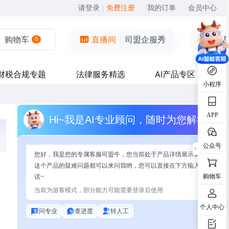
请登录
|
免费注册
我的订单
会员中心
购物车
直播间
司盟企服秀
0
财税合规专题
法律服务精选
AI产品专区
小程序
APP
Hi~我是AI专业顾问，随时为您解答
公众号
您好，我是您的专属客服司盟牛，您当前处于产品详情展示页面，有关
这个产品的疑难问题都可以来问我哟，您可以直接在下方输入问题开始
购物车
话~
当前为游客模式，部分能力可能需要登录后使用
个人中心
问专业
查进度
转人工