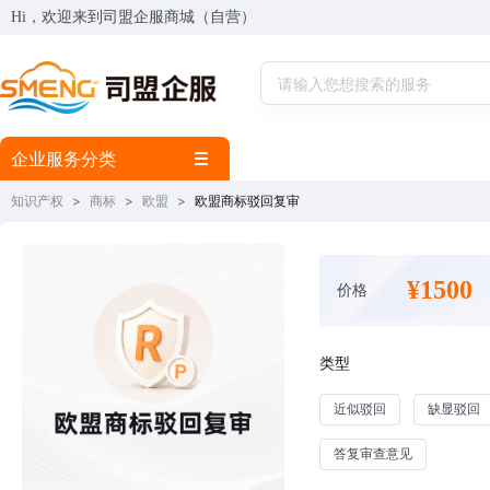
Hi，欢迎来到司盟企服商城（自营）
企业服务分类
知识产权
>
商标
>
欧盟
>
欧盟商标驳回复审
¥1500
价格
类型
近似驳回
缺显驳回
答复审查意见