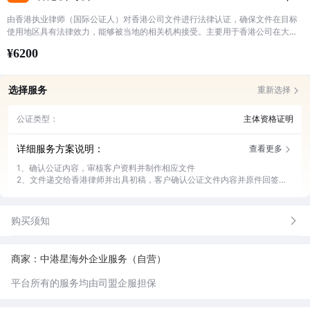
由香港执业律师（国际公证人）对香港公司文件进行法律认证，确保文件在目标
使用地区具有法律效力，能够被当地的相关机构接受。主要用于香港公司在大陆
新设公司/代表处、收购大陆公司股份、控股的大陆公司做变更等用途。
¥6200
选择服务
重新选择
公证类型：
主体资格证明
详细服务方案说明：
查看更多
1、确认公证内容，审核客户资料并制作相应文件
2、文件递交给香港律师并出具初稿，客户确认公证文件内容并原件回签邮
寄
3、初稿回签无误后安排递交，官方审核后出具一正一副公证书
购买须知
商家：中港星海外企业服务（自营）
平台所有的服务均由司盟企服担保