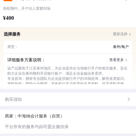
协助预约，开户法人需要到场
¥400
选择服务
重新选择
类型：
泰州/每户
详细服务方案说明：
查看更多
该产品聚焦于江苏泰州地区，为企业提供在当地银行开户的相关服务。旨在
助力企业在泰州顺利开启银行账户，满足企业金融业务需求。
专业咨询：拥有专业团队为企业提供银行开户的详细咨询，解答各类疑问。
资料协助：帮助企业整理、准备银行开户所需的各类资料，提高资料准确
性。
银行对接：与泰州当地多家银行进行对接，为企业挑选合适的开户银行。
购买须知
开户办理：全程协助企业完成银行开户的各项办理流程，节省企业时间。
后续指导：开户完成后，为企业提供账户使用、维护等方面的后续指导。
商家：中海纳会计服务（自营）
平台所有的服务均由司盟企服担保