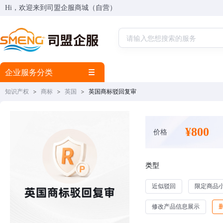
Hi，欢迎来到司盟企服商城（自营）
企业服务分类
知识产权
>
商标
>
英国
>
英国商标驳回复审
¥800
价格
类型
近似驳回
限定商品
修改产品信息展示