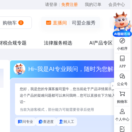
请登录
|
免费注册
我的订单
会员中心
购物车
直播间
司盟企服秀
0
财税合规专题
法律服务精选
AI产品专区
小程序
APP
Hi~我是AI专业顾问，随时为您解答
公众号
您好，我是您的专属客服司盟牛，您当前处于产品详情展示页面，有关
这个产品的疑难问题都可以来问我哟，您可以直接在下方输入问题开始
购物车
话~
当前为游客模式，部分能力可能需要登录后使用
个人中心
问专业
查进度
转人工