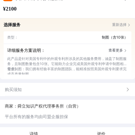
¥2100
选择服务
重新选择
类型：
制图（含10张）
详细服务方案说明：
查看更多
此产品是针对美国专利中的外观专利所涉及的其他服务费用，涵盖了制图服
务，且制图数量包含10张。它能助力企业完成美国外观专利申请中制图相关
需求。
专业制图：我们拥有经验丰富的制图团队，能精准按照美国外观专利要求完
成高质量制图。
免费修改：若制图未达您的预期，我们提供免费修改服务，直至您满意。
合规审核：对绘制的图纸进行严格合规审核，确保符合美国外观专利的法规
购买须知
标准。
商家：舜立知识产权代理事务所（自营）
平台所有的服务均由司盟企服担保
详情
评价