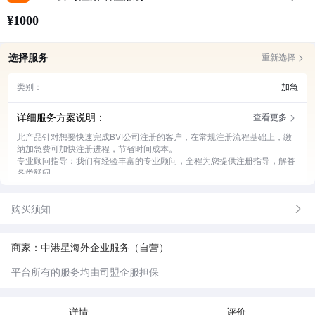
¥1000
选择服务
重新选择
类别：
加急
详细服务方案说明：
查看更多
此产品针对想要快速完成BVI公司注册的客户，在常规注册流程基础上，缴
纳加急费可加快注册进程，节省时间成本。
专业顾问指导：我们有经验丰富的专业顾问，全程为您提供注册指导，解答
各类疑问。
材料准备协助：帮助您准备注册所需的各项材料，确保材料准确无误，避免
因材料问题延误注册。
购买须知
加急流程办理：凭借专业渠道和高效流程，快速推进注册各个环节，让您早
日完成公司注册。
进度实时反馈：随时向您反馈注册进度，让您清楚了解每一步动态，做到心
中有数。
商家：中港星海外企业服务（自营）
平台所有的服务均由司盟企服担保
详情
评价