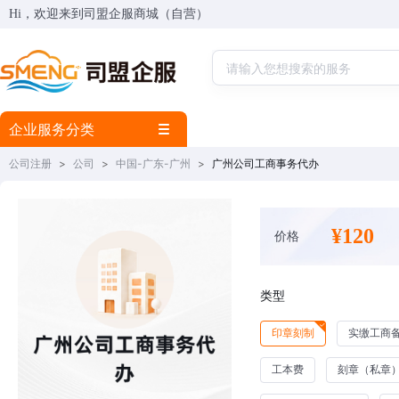
Hi，欢迎来到司盟企服商城（自营）
企业服务分类
公司注册
>
公司
>
中国-广东-广州
>
广州公司工商事务代办
¥120
价格
类型
印章刻制
实缴工商
工本费
刻章（私章