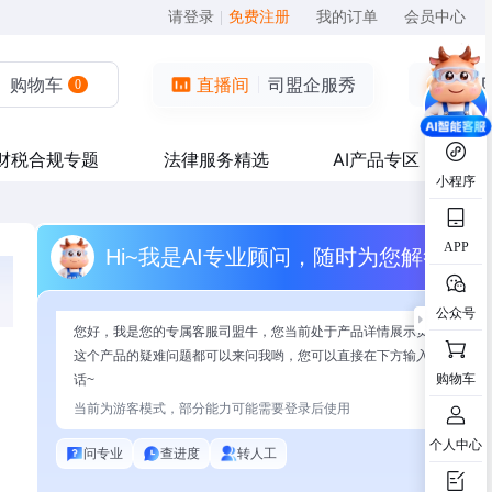
请登录
|
免费注册
我的订单
会员中心
购物车
直播间
司盟企服秀
0
财税合规专题
法律服务精选
AI产品专区
小程序
APP
Hi~我是AI专业顾问，随时为您解答
公众号
您好，我是您的专属客服司盟牛，您当前处于产品详情展示页面，有关
这个产品的疑难问题都可以来问我哟，您可以直接在下方输入问题开始
购物车
话~
当前为游客模式，部分能力可能需要登录后使用
个人中心
问专业
查进度
转人工