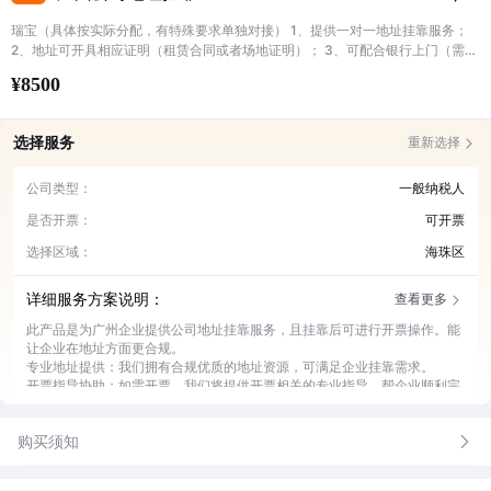
瑞宝（具体按实际分配，有特殊要求单独对接） 1、提供一对一地址挂靠服务；
2、地址可开具相应证明（租赁合同或者场地证明）； 3、可配合银行上门（需提
前对接） 4、可配合接收信件 5、小规模可开票挂靠地址开票量一年不能超过500
¥8500
万，超过需要更换一般纳税人地址 6、说明中地址为目前现有的，后期有更新以
实际分配为准（进单可备注大概需要地址）
选择服务
重新选择
公司类型：
一般纳税人
是否开票：
可开票
选择区域：
海珠区
详细服务方案说明：
查看更多
此产品是为广州企业提供公司地址挂靠服务，且挂靠后可进行开票操作。能
让企业在地址方面更合规。
专业地址提供：我们拥有合规优质的地址资源，可满足企业挂靠需求。
开票指导协助：如需开票，我们将提供开票相关的专业指导，帮企业顺利完
成开票流程。
工商事务对接：协助企业与工商部门对接，处理相关事务。
购买须知
地址维护管理：持续对挂靠地址进行维护管理，确保地址稳定可用。