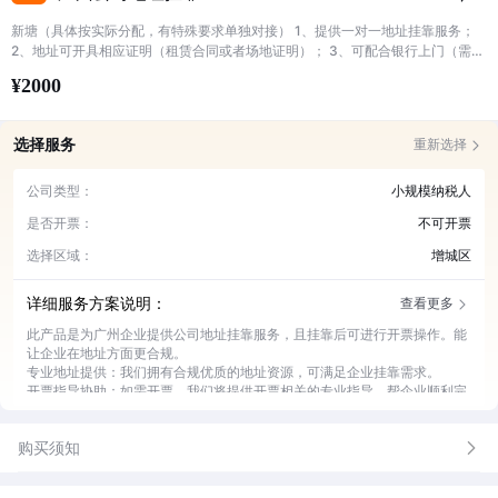
新塘（具体按实际分配，有特殊要求单独对接） 1、提供一对一地址挂靠服务；
2、地址可开具相应证明（租赁合同或者场地证明）； 3、可配合银行上门（需提
前对接） 4、可配合接收信件 5、小规模可开票挂靠地址开票量一年不能超过500
¥2000
万，超过需要更换一般纳税人地址 6、说明中地址为目前现有的，后期有更新以
实际分配为准（进单可备注大概需要地址）
选择服务
重新选择
公司类型：
小规模纳税人
是否开票：
不可开票
选择区域：
增城区
详细服务方案说明：
查看更多
此产品是为广州企业提供公司地址挂靠服务，且挂靠后可进行开票操作。能
让企业在地址方面更合规。
专业地址提供：我们拥有合规优质的地址资源，可满足企业挂靠需求。
开票指导协助：如需开票，我们将提供开票相关的专业指导，帮企业顺利完
成开票流程。
工商事务对接：协助企业与工商部门对接，处理相关事务。
购买须知
地址维护管理：持续对挂靠地址进行维护管理，确保地址稳定可用。