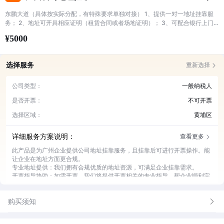
东鹏大道（具体按实际分配，有特殊要求单独对接） 1、提供一对一地址挂靠服
务； 2、地址可开具相应证明（租赁合同或者场地证明）； 3、可配合银行上门
（需提前对接） 4、可配合接收信件 5、小规模可开票挂靠地址开票量一年不能
¥5000
超过500万，超过需要更换一般纳税人地址 6、说明中地址为目前现有的，后期
有更新以实际分配为准（进单可备注大概需要地址）
选择服务
重新选择
公司类型：
一般纳税人
是否开票：
不可开票
选择区域：
黄埔区
详细服务方案说明：
查看更多
此产品是为广州企业提供公司地址挂靠服务，且挂靠后可进行开票操作。能
让企业在地址方面更合规。
专业地址提供：我们拥有合规优质的地址资源，可满足企业挂靠需求。
开票指导协助：如需开票，我们将提供开票相关的专业指导，帮企业顺利完
成开票流程。
工商事务对接：协助企业与工商部门对接，处理相关事务。
购买须知
地址维护管理：持续对挂靠地址进行维护管理，确保地址稳定可用。