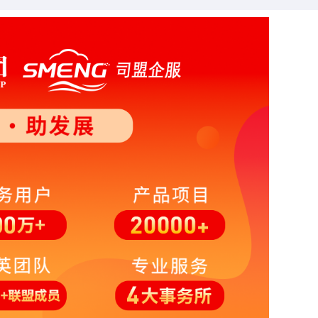
明
申
查看示例
模
号
o
息
签