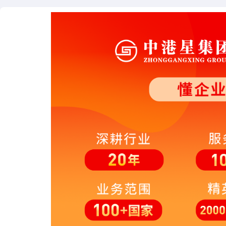
由个人所在工作单位出具，说
上一年度收入情况，用于个人
个人收入证明
请专利费减资格的证明文件，
板仅供参考
专利局的专利业务办理系统账
专利局系统账号
与密码（https://cponline.cnipa.g
v.cn/），用于申请人费减备案
工单填写信息后会自动生成信
信息表/提案单
表，即提案单，反馈给申请人
字或盖章