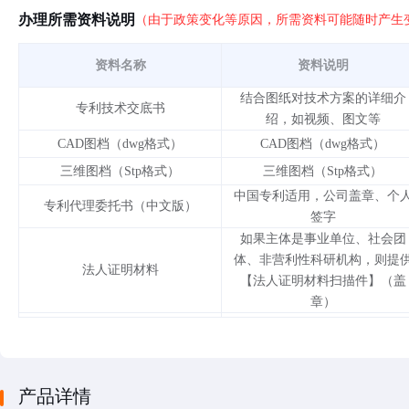
办理所需资料说明
（由于政策变化等原因，所需资料可能随时产生
资料名称
资料说明
结合图纸对技术方案的详细介
专利技术交底书
绍，如视频、图文等
CAD图档（dwg格式）
CAD图档（dwg格式）
三维图档（Stp格式）
三维图档（Stp格式）
中国专利适用，公司盖章、个
专利代理委托书（中文版）
签字
如果主体是事业单位、社会团
体、非营利性科研机构，则提
法人证明材料
【法人证明材料扫描件】（盖
章）
通过税务局下载，企业上一年
企业所得税纳税申报表
企业所得税年度纳税申报表
按照项目的实际情况提供正反
身份证
的扫描件/复印件（签字）/原
产品详情