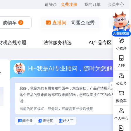
请登录
|
免费注册
我的订单
会员中心
购物车
直播间
司盟企服秀
0
财税合规专题
法律服务精选
AI产品专区
小程序
APP
Hi~我是AI专业顾问，随时为您解答
，
公众号
您好，我是您的专属客服司盟牛，您当前处于产品详情展示页面，有关
这个产品的疑难问题都可以来问我哟，您可以直接在下方输入问题开始
购物车
话~
当前为游客模式，部分能力可能需要登录后使用
个人中心
问专业
查进度
转人工