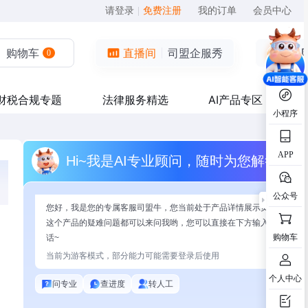
请登录
|
免费注册
我的订单
会员中心
购物车
直播间
司盟企服秀
0
财税合规专题
法律服务精选
AI产品专区
小程序
APP
Hi~我是AI专业顾问，随时为您解答
公众号
您好，我是您的专属客服司盟牛，您当前处于产品详情展示页面，有关
这个产品的疑难问题都可以来问我哟，您可以直接在下方输入问题开始
购物车
话~
当前为游客模式，部分能力可能需要登录后使用
个人中心
问专业
查进度
转人工