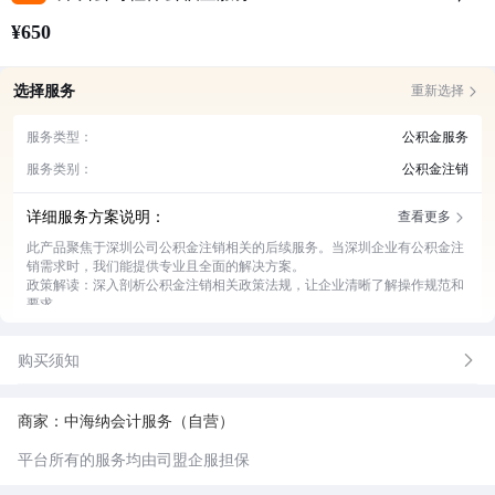
¥650
选择服务
重新选择
服务类型：
公积金服务
服务类别：
公积金注销
详细服务方案说明：
查看更多
此产品聚焦于深圳公司公积金注销相关的后续服务。当深圳企业有公积金注
销需求时，我们能提供专业且全面的解决方案。
政策解读：深入剖析公积金注销相关政策法规，让企业清晰了解操作规范和
要求。
资料准备：协助企业整理并准备公积金注销所需的各类资料，确保资料完整
无误。
购买须知
流程办理：全程代办公积金注销流程，高效完成各项手续，节省企业时间和
精力。
问题解决：及时处理注销过程中出现的各类问题，为企业排除阻碍。
后续跟进：完成注销后持续跟进，确保无遗留问题，让企业无后顾之忧。
商家：中海纳会计服务（自营）
平台所有的服务均由司盟企服担保