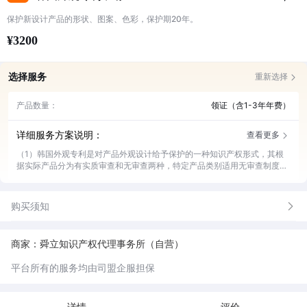
保护新设计产品的形状、图案、色彩，保护期20年。
¥3200
选择服务
重新选择
产品数量：
领证（含1-3年年费）
详细服务方案说明：
查看更多
（1）韩国外观专利是对产品外观设计给予保护的一种知识产权形式，其根
据实际产品分为有实质审查和无审查两种，特定产品类别适用无审查制度请
具体咨询客服。
（2）保护期限自申请日起20年，其还设有成套产品合案申请、关联外观设
计、保密外观设计等特色制度。
购买须知
商家：舜立知识产权代理事务所（自营）
平台所有的服务均由司盟企服担保
详情
评价