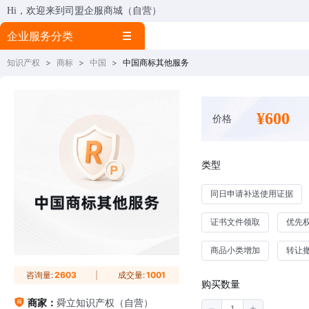
Hi，欢迎来到司盟企服商城（自营）
企业服务分类
知识产权
>
商标
>
中国
>
中国商标其他服务
¥600
价格
类型
同日申请补送使用证据
证书文件领取
优先
商品小类增加
转让
咨询量:
2603
成交量:
1001
购买数量
商家：
舜立知识产权（自营）