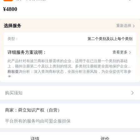
¥4800
选择服务
重新选择
类型：
第二个类别及以上每个类别
详细服务方案说明：
查看更多
此产品针对有波兰商标注册需求的企业，适用于在已注册一个类别的基础
上，额外注册第二个及以上类别的情况。多类别注册能更全面地保护企业商
标权益。
商标查询分析：深入查询商标状态，全面分析注册风险，为企业提供可靠参
考。
申请材料准备：协助企业准备各类所需材料，确保材料完整准确，符合波兰
官方要求。
购买须知
提交申请服务：及时向波兰相关机构提交申请，跟进申请进度，让企业省心
省力。
应对审查意见：专业处理审查过程中出现的意见，制定有效解决方案，提高
注册成功率。
商家：舜立知识产权（自营）
后续维护服务：商标注册成功后，提供续展等维护服务，保障企业商标长期
有效。
平台所有的服务均由司盟企服担保
详情
评价