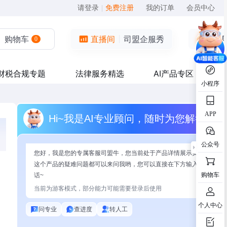
请登录
|
免费注册
我的订单
会员中心
购物车
直播间
司盟企服秀
0
财税合规专题
法律服务精选
AI产品专区
小程序
APP
Hi~我是AI专业顾问，随时为您解答
公众号
您好，我是您的专属客服司盟牛，您当前处于产品详情展示页面，有关
这个产品的疑难问题都可以来问我哟，您可以直接在下方输入问题开始
购物车
话~
当前为游客模式，部分能力可能需要登录后使用
个人中心
问专业
查进度
转人工