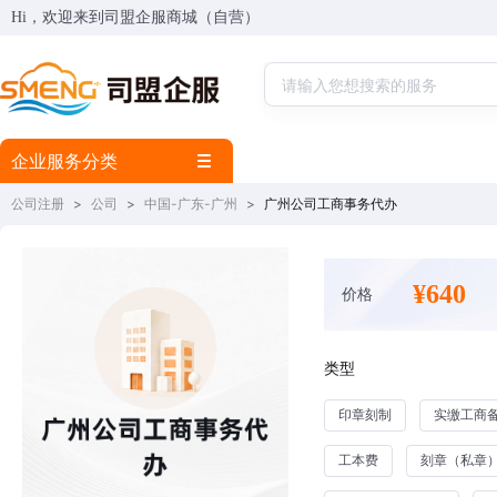
Hi，欢迎来到司盟企服商城（自营）
企业服务分类
公司注册
>
公司
>
中国-广东-广州
>
广州公司工商事务代办
¥640
价格
类型
印章刻制
实缴工商
工本费
刻章（私章