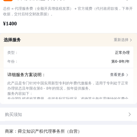
总价 = 代理服务费（全额开具增值税发票） + 官方规费（代付政府款项，下单开
收据，交付后转交财政票据）。
¥1400
选择服务
重新选择
类型：
正常办理
年份：
第6-8年/年
详细服务方案说明：
查看更多
此产品是专门针对中国实用新型专利的年费代缴服务，适用于专利处于正常
办理状态且年限在第6 - 8年的情况，按年提供服务。
服务内容如下：
专业团队精准核算费用，依据专利实际情况，准确算出每年需缴纳的年费金
额。
及时提醒年费缴纳时间，在缴费截止日前，通过多种方式提醒客户，避免逾
购买须知
期。
高效完成代缴操作，与相关部门对接，快速缴纳年费，确保专利状态正常。
提供缴费凭证及详细报告，缴费完成后，及时交付凭证，并附上费用明细报
告。
商家：舜立知识产权代理事务所（自营）