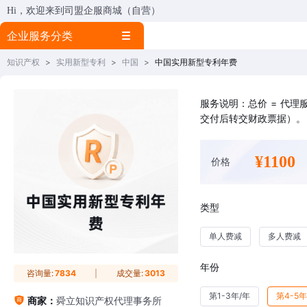
Hi，欢迎来到司盟企服商城（自营）
企业服务分类
知识产权
>
实用新型专利
>
中国
>
中国实用新型专利年费
服务说明：总价 = 代
交付后转交财政票据）。
¥1100
价格
类型
单人费减
多人费减
年份
咨询量:
7834
成交量:
3013
第1-3年/年
第4-5年
商家：
舜立知识产权代理事务所