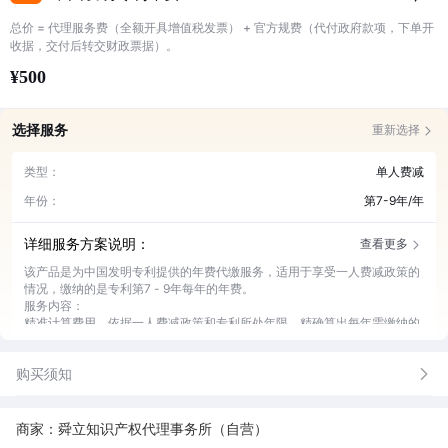
总价 = 代理服务费（全额开具增值税发票） + 官方规费（代付政府款项，下单开
收据，交付后转交财政票据）。
¥500
选择服务
重新选择
类型：
单人费减
年份：
第7-9年/年
详细服务方案说明：
查看更多
该产品是为中国发明专利提供的年费代缴服务，适用于享受一人费减政策的
情况，缴纳的是专利第7 - 9年每年的年费。
服务内容：
精准计算费用，依据一人费减政策和专利所处年限，精确算出每年需缴纳的
年费金额。
及时代缴操作，在年费缴纳期限内，快速完成缴费流程，避免产生滞纳金。
购买须知
提供缴费凭证，缴费完成后，第一时间向客户提供正规有效的缴费证明材
料。
全程进度反馈，缴费过程中，随时告知客户缴费进展情况。
商家：舜立知识产权代理事务所（自营）