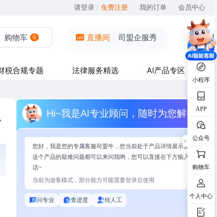
请登录
|
免费注册
我的订单
会员中心
购物车
直播间
司盟企服秀
0
财税合规专题
法律服务精选
AI产品专区
小程序
APP
Hi~我是AI专业顾问，随时为您解答
，
公众号
您好，我是您的专属客服司盟牛，您当前处于产品详情展示页面，有关
这个产品的疑难问题都可以来问我哟，您可以直接在下方输入问题开始
购物车
话~
当前为游客模式，部分能力可能需要登录后使用
个人中心
问专业
查进度
转人工