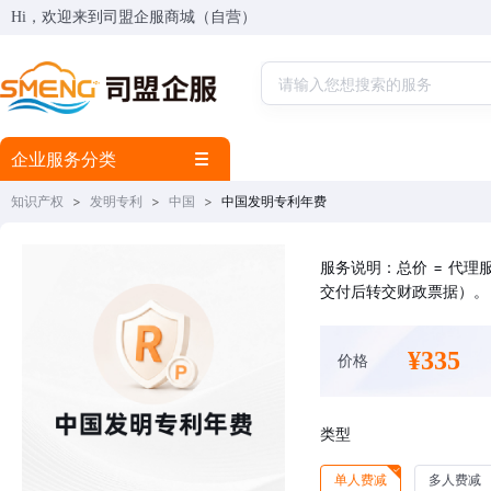
Hi，欢迎来到司盟企服商城（自营）
企业服务分类
知识产权
>
发明专利
>
中国
>
中国发明专利年费
服务说明：总价 = 代
交付后转交财政票据）。
¥335
价格
类型
单人费减
多人费减