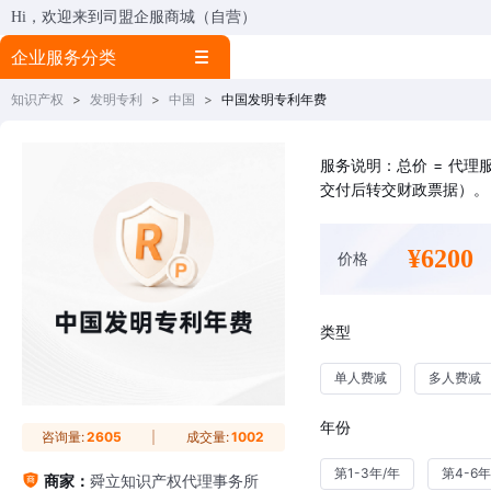
Hi，欢迎来到司盟企服商城（自营）
企业服务分类
知识产权
>
发明专利
>
中国
>
中国发明专利年费
服务说明：总价 = 代
交付后转交财政票据）。
¥6200
价格
类型
单人费减
多人费减
年份
咨询量:
2605
成交量:
1002
第1-3年/年
第4-6年
商家：
舜立知识产权代理事务所