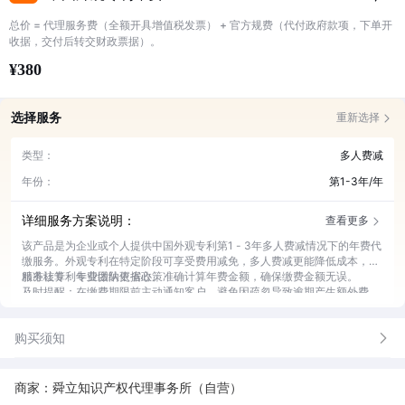
总价 = 代理服务费（全额开具增值税发票） + 官方规费（代付政府款项，下单开
收据，交付后转交财政票据）。
¥380
选择服务
重新选择
类型：
多人费减
年份：
第1-3年/年
详细服务方案说明：
查看更多
该产品是为企业或个人提供中国外观专利第1 - 3年多人费减情况下的年费代
缴服务。外观专利在特定阶段可享受费用减免，多人费减更能降低成本，此
服务让专利年费缴纳更省心。
精准核算：专业团队依据政策准确计算年费金额，确保缴费金额无误。
及时提醒：在缴费期限前主动通知客户，避免因疏忽导致逾期产生额外费
用。
快速代缴：高效完成年费代缴流程，节省客户时间与精力。
购买须知
全程跟进：实时反馈缴费进度，让客户随时了解缴费状态。
政策解读：为客户解读费减政策及相关专利法规，提供专业知识支持。
商家：舜立知识产权代理事务所（自营）