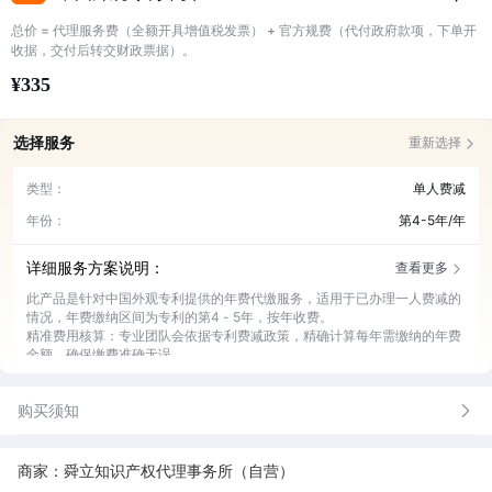
总价 = 代理服务费（全额开具增值税发票） + 官方规费（代付政府款项，下单开
收据，交付后转交财政票据）。
¥335
选择服务
重新选择
类型：
单人费减
年份：
第4-5年/年
详细服务方案说明：
查看更多
此产品是针对中国外观专利提供的年费代缴服务，适用于已办理一人费减的
情况，年费缴纳区间为专利的第4 - 5年，按年收费。
精准费用核算：专业团队会依据专利费减政策，精确计算每年需缴纳的年费
金额，确保缴费准确无误。
及时提醒通知：在年费缴纳期限临近时，通过多种渠道及时提醒客户，避免
因疏忽导致逾期。
购买须知
高效代缴办理：收到客户委托后，迅速完成年费代缴操作，确保缴费流程顺
畅，节省客户时间精力。
售后咨询服务：为客户提供关于专利年费缴纳的相关咨询解答，随时解决客
户疑问。
商家：舜立知识产权代理事务所（自营）